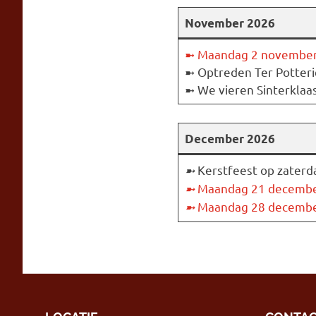
November 2026
➼ Maandag 2 november i
➼ Optreden Ter Potter
➼ We vieren Sinterklaas,
December 2026
➼
Kerstfeest op zaterd
➼
Maandag 21 december i
➼
Maandag 28 december i