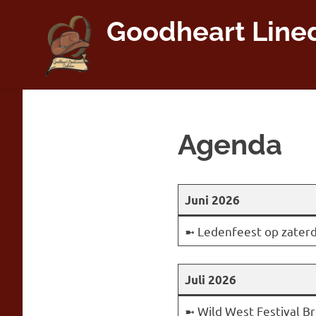
Skip
Goodheart Line
to
content
Agenda
Juni 2026
➼ Ledenfeest op zaterd
Juli 2026
➼ Wild West Festival B