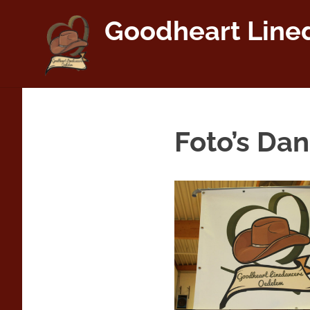
Skip
Goodheart Line
to
content
Foto’s Da